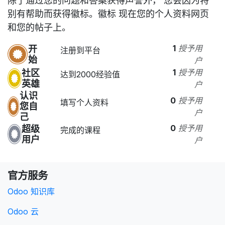
除了通过您的问题和答案获得声誉外， 您会因为特
别有帮助而获得徽标。
徽标 现在您的个人资料网页
和您的帖子上。
开
1
授予用
注册到平台
始
户
社区
1
授予用
达到2000经验值
英雄
户
认识
0
授予用
填写个人资料
您自
户
己
超级
0
授予用
完成的课程
用户
户
官方服务
Odoo 知识库
Odoo 云