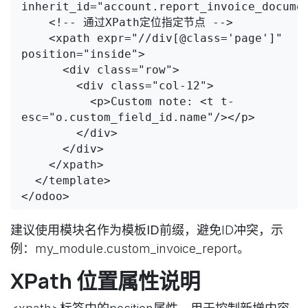
inherit_id="account.report_invoice_documen
    <!-- 通过XPath定位指定节点 -->

    <xpath expr="//div[@class='page']" 
position="inside">

      <div class="row">

        <div class="col-12">

          <p>Custom note: <t t-
esc="o.custom_field_id.name"/></p>

        </div>

      </div>

    </xpath>

  </template>

建议使用
模块名作为模板ID前缀
，避免ID冲突，示
例：my_module.custom_invoice_report。
XPath 位置属性说明