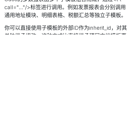
call="..."/>标签进行调用。例如发票报表会分别调用
通用地址模块、明细表格、税额汇总等独立子模板。
你可以直接使用子模板的外部ID作为inherit_id，对其
单独继承修改。这种方式比直接继承顶层文档模板更
加精准、灵活。
示例：继承发票税额汇总子模板
<!-- 继承发票税额汇总子模板 -->

<template 
id="custom_invoice_tax_totals"

inherit_id="account.document_tax_totals">

  <xpath expr="//t[@t-foreach]" 
position="after">

    <tr>

      <td colspan="2">

        <em>All prices include 