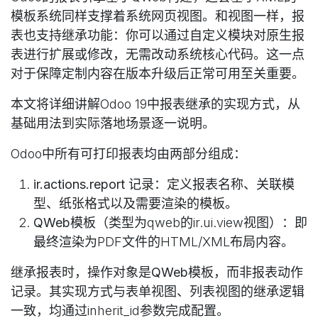
模板系统同样支撑着系统网页视图。和视图一样，报
表也支持继承功能：你可以通过自定义模块对原生报
表进行扩展或修改，
无需改动系统核心代码
。这一点
对于保障定制内容在版本升级后正常可用至关重要。
本文将详细讲解Odoo 19中报表继承的实现方式，从
基础用法到实际落地场景逐一说明。
Odoo中所有可打印报表均由两部分组成：
ir.actions.report 记录
：定义报表名称、关联模
型、纸张格式以及需要渲染的模板。
QWeb模板
（类型为qweb的ir.ui.view视图）：即
最终渲染为PDF文件的HTML/XML布局内容。
继承报表时，操作对象是
QWeb模板
，而非报表动作
记录。其实现方式与表单视图、列表视图的继承逻辑
一致，均通过inherit_id参数完成配置。