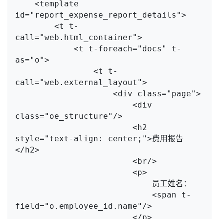
    <template 
id="report_expense_report_details">

        <t t-
call="web.html_container">

            <t t-foreach="docs" t-
as="o">

                <t t-
call="web.external_layout">

                    <div class="page">

                        <div 
class="oe_structure"/>

                        <h2 
style="text-align: center;">费用报告
</h2>

                        <br/>

                        <p>

                            员工姓名：

                            <span t-
field="o.employee_id.name"/>

                        </p>
