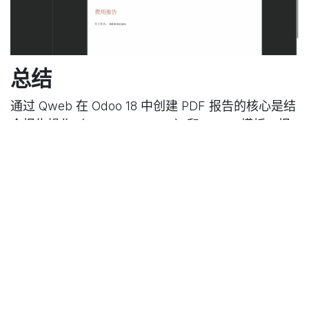
总结
通过 Qweb 在 Odoo 18 中创建 PDF 报告的核心是结
合报告操作（ir.actions.report）和 QWeb 模板。报
告操作定义数据来源和输出类型，QWeb 模板负责内
容布局和动态数据渲染。这种方式灵活且易于扩展，
可根据业务需求定制复杂报告，提升数据展示的规范
性和可读性。
在
技术文档
中国 Odoo, 苏州远鼎
2025年5月29日