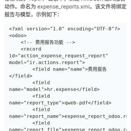
动作。命名为 expense_reports.xml。该文件将绑定
报告与模型，示例如下：
<?xml version="1.0" encoding="UTF-8"?>

<odoo>

    <!-- 费用报告功能 -->

    <record 
id="action_expense_request_report" 
model="ir.actions.report">

        <field name="name">费用报告
</field>

        <field 
name="model">hr.expense</field>

        <field 
name="report_type">qweb-pdf</field>

        <field 
name="report_name">expense_report_odoo.rep
        <field 
name="report_file">expense_report_odoo.rep