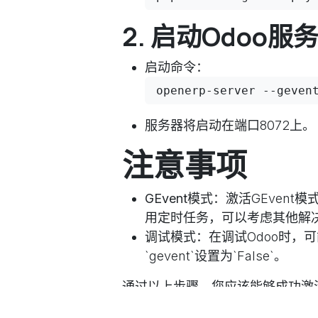
2. 启动Odoo服务
启动命令：
openerp-server --geven
服务器将启动在端口8072上。
注意事项
GEvent模式
：激活GEvent
用定时任务，可以考虑其他解
调试模式
：在调试Odoo时，
`gevent`设置为`False`。
通过以上步骤，您应该能够成功激活
相关模块（如`im`和`im_livech