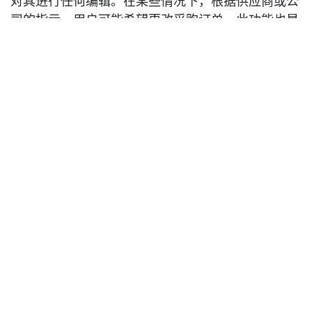
对其进行任何编辑。在某些情况下，根据供应商或公
司的指示，用户可能希望更改采购订单，此功能也是
可行的。因此，要修改采购订单，用户可以点击上图
中标记的“解锁”按钮。
一旦点击“解锁”按钮，订单将被解锁，并从“已锁定”
状态移回“采购订单”状态。编辑后，如果客户希望再
次将采购订单置于锁定状态，用户可以手动点击采购
订单顶部的“锁定”按钮来实现，如上图所示。