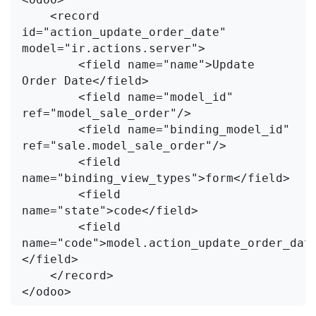
    <record 
id="action_update_order_date" 
model="ir.actions.server">

        <field name="name">Update 
Order Date</field>

        <field name="model_id" 
ref="model_sale_order"/>

        <field name="binding_model_id" 
ref="sale.model_sale_order"/>

        <field 
name="binding_view_types">form</field>

        <field 
name="state">code</field>

        <field 
name="code">model.action_update_order_dat
</field>

    </record>
